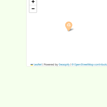
+
−
Leaflet
|
Powered by
Geoapify
|
© OpenStreetMap contributo