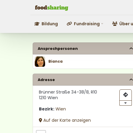
food
shar
i
ng
Bildung
Fundraising
Über 
Fundraising
Über uns
Ansprechpersonen
Bianca
Adresse
Brünner Straße 34-38/8, R10
1210 Wien
Bezirk:
Wien
Auf der Karte anzeigen