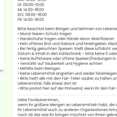
DI: 09:00–13:00
MI: 14:00–18:00
DO: 09:00–18:00
FR: 14:00–18:00
Bitte beachtet beim Bringen und Nehmen von Lebensm
• Mund-Nasen-Schutz tragen
• Handschuhe tragen oder Hände davor desinfizieren
• Kein offenes Brot und Gebäck und hineingeben. Macht
• Bei fertig gekochten Speisen: Stellt diese luftdicht v
Datum & Inhalt in den Kühlschrank – bitte keine 5 oder 
• Keine Buffetware oder offene Speisen/Packungen in 
• Verstärkt auf Sauberkeit und Hygiene achten
• Mithilfe beim Reinigen
rs
• Keine Lebensmittel angreifen und wieder hineinlegen
• Bitte helft alle mit den Fair-Teiler sauber zu halten
Lebensmittel, falls etwas dort ist
• Bitte postet hier auf der Pinnwand, wenn ihr den Fair
Liebe Foodsaver:innen,
wenn ihr größere Mengen an Lebensmitteln habt, die die
ihr Lebensmittel auch zu anderen Organisationen bring
nach ob das was ihr bringen möchtet von ihnen gebra