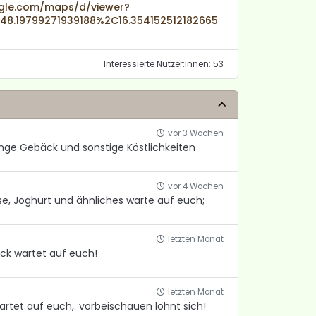
gle.com/maps/d/viewer?
.19799271939188%2C16.354152512182665
Interessierte Nutzer:innen: 53
vor 3 Wochen
enge Gebäck und sonstige Köstlichkeiten
vor 4 Wochen
se, Joghurt und ähnliches warte auf euch;
letzten Monat
äck wartet auf euch!
letzten Monat
artet auf euch,. vorbeischauen lohnt sich!