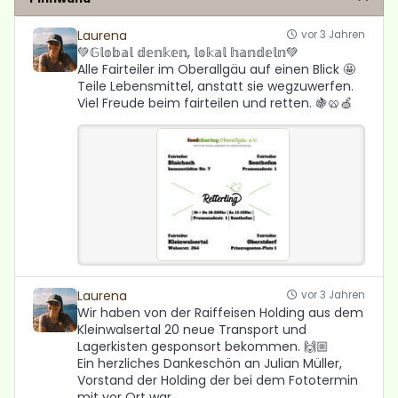
Laurena
vor 3 Jahren
💚𝔾𝕝𝕠𝕓𝕒𝕝 𝕕𝕖𝕟𝕜𝕖𝕟, 𝕝𝕠𝕜𝕒𝕝 𝕙𝕒𝕟𝕕𝕖𝕝𝕟💚
Alle Fairteiler im Oberallgäu auf einen Blick 🤩
Teile Lebensmittel, anstatt sie wegzuwerfen.
Viel Freude beim fairteilen und retten. 🍇🥨🍏
Laurena
vor 3 Jahren
Wir haben von der Raiffeisen Holding aus dem
Kleinwalsertal 20 neue Transport und
Lagerkisten gesponsort bekommen. 🙌🏼
Ein herzliches Dankeschön an Julian Müller,
Vorstand der Holding der bei dem Fototermin
mit vor Ort war.