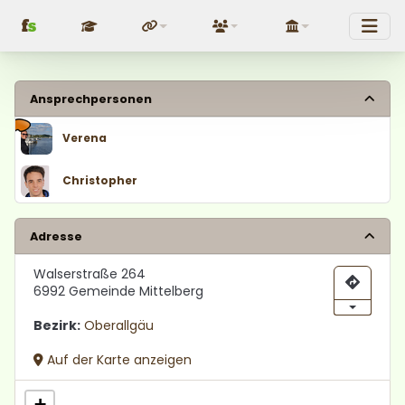
f
s
Fundraising
Über uns
Politik
Ansprechpersonen
Verena
Christopher
Adresse
Walserstraße 264
6992 Gemeinde Mittelberg
Bezirk:
Oberallgäu
Auf der Karte anzeigen
+