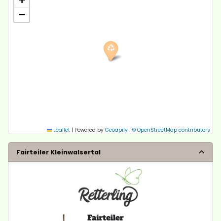
−
Leaflet
|
Powered by
Geoapify
|
© OpenStreetMap contributors
Fairteiler Kleinwalsertal